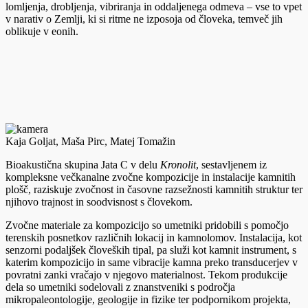
lomljenja, drobljenja, vibriranja in oddaljenega odmeva – vse to vpet
v narativ o Zemlji, ki si ritme ne izposoja od človeka, temveč jih
oblikuje v eonih.
Kaja Goljat, Maša Pirc, Matej Tomažin
Bioakustična skupina Jata C v delu
Kronolit
, sestavljenem iz
kompleksne večkanalne zvočne kompozicije in instalacije kamnitih
plošč, raziskuje zvočnost in časovne razsežnosti kamnitih struktur ter
njihovo trajnost in soodvisnost s človekom.
Zvočne materiale za kompozicijo so umetniki pridobili s pomočjo
terenskih posnetkov različnih lokacij in kamnolomov. Instalacija, kot
senzorni podaljšek človeških tipal, pa služi kot kamnit instrument, s
katerim kompozicijo in same vibracije kamna preko transducerjev v
povratni zanki vračajo v njegovo materialnost. Tekom produkcije
dela so umetniki sodelovali z znanstveniki s področja
mikropaleontologije, geologije in fizike ter podpornikom projekta,