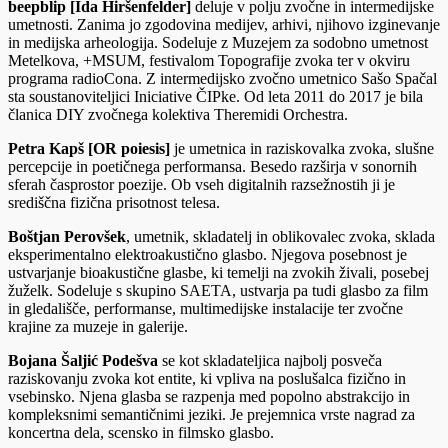
beepblip [Ida Hiršenfelder]
deluje v polju zvočne in intermedijske
umetnosti. Zanima jo zgodovina medijev, arhivi, njihovo izginevanje
in medijska arheologija. Sodeluje z Muzejem za sodobno umetnost
Metelkova, +MSUM, festivalom Topografije zvoka ter v okviru
programa radioCona. Z intermedijsko zvočno umetnico Sašo Spačal
sta soustanoviteljici Iniciative ČIPke. Od leta 2011 do 2017 je bila
članica DIY zvočnega kolektiva Theremidi Orchestra.
Petra Kapš [OR poiesis]
je umetnica in raziskovalka zvoka, slušne
percepcije in poetičnega performansa. Besedo razširja v sonornih
sferah časprostor poezije. Ob vseh digitalnih razsežnostih ji je
središčna fizična prisotnost telesa.
Boštjan Perovšek
, umetnik, skladatelj in oblikovalec zvoka, sklada
eksperimentalno elektroakustično glasbo. Njegova posebnost je
ustvarjanje bioakustične glasbe, ki temelji na zvokih živali, posebej
žuželk. Sodeluje s skupino SAETA, ustvarja pa tudi glasbo za film
in gledališče, performanse, multimedijske instalacije ter zvočne
krajine za muzeje in galerije.
Bojana Šaljić Podešva
se kot skladateljica najbolj posveča
raziskovanju zvoka kot entite, ki vpliva na poslušalca fizično in
vsebinsko. Njena glasba se razpenja med popolno abstrakcijo in
kompleksnimi semantičnimi jeziki. Je prejemnica vrste nagrad za
koncertna dela, scensko in filmsko glasbo.