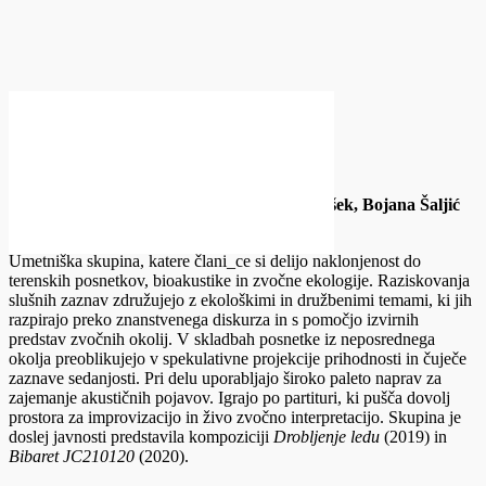
Miha Godec
O AVTORJIH
Jata C [beepblip, OR poiesis, Boštjan Perovšek, Bojana Šaljić
Podešva, Brane Zorman]
Umetniška skupina, katere člani_ce si delijo naklonjenost do
terenskih posnetkov, bioakustike in zvočne ekologije. Raziskovanja
slušnih zaznav združujejo z ekološkimi in družbenimi temami, ki jih
razpirajo preko znanstvenega diskurza in s pomočjo izvirnih
predstav zvočnih okolij. V skladbah posnetke iz neposrednega
okolja preoblikujejo v spekulativne projekcije prihodnosti in čuječe
zaznave sedanjosti. Pri delu uporabljajo široko paleto naprav za
zajemanje akustičnih pojavov. Igrajo po partituri, ki pušča dovolj
prostora za improvizacijo in živo zvočno interpretacijo. Skupina je
doslej javnosti predstavila kompoziciji
Drobljenje ledu
(2019) in
Bibaret JC210120
(2020).