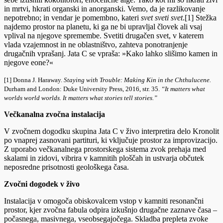
in mrtvi, hkrati organski in anorganski. Vemo, da je razlikovanje
nepotrebno; in vendar je pomembno, kateri
svet sveti svet
.[1] Stežka
najdemo prostor na planetu, ki ga ne bi upravljal človek ali vsaj
vplival na njegove spremembe. Svetiti drugačen svet, v katerem
vlada vzajemnost in ne oblastništvo, zahteva ponotranjenje
drugačnih vprašanj. Jata C se vpraša: »Kako lahko slišimo kamen in
njegove eone?«
[1] Donna J. Haraway.
Staying with Trouble: Making Kin in the Chthulucene
.
Durham and London: Duke University Press, 2016, str. 35.
“It matters what
worlds world worlds. It matters what stories tell stories.”
Večkanalna zvočna instalacija
V zvočnem dogodku skupina Jata C v živo interpretira delo Kronolit
po vnaprej zasnovani partituri, ki vključuje prostor za improvizacijo.
Z uporabo večkanalnega prostorskega sistema zvok prehaja med
skalami in zidovi, vibrira v kamnitih ploščah in ustvarja občutek
neposredne prisotnosti geološkega časa.
Zvočni dogodek v živo
Instalacija v omogoča obiskovalcem vstop v kamniti resonančni
prostor, kjer zvočna fabula odpira izkušnjo drugačne zaznave časa –
počasnega, masivnega, vseobsegajočega. Skladba prepleta zvoke