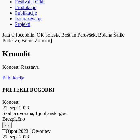
Festivali | Cikli
Produkcije
Publikacije
Izobraževanje
Projekti
Jata C [beepblip, OR poiesis, Boštjan Perovšek, Bojana Šaljić
Podešva, Brane Zorman]
Kronolit
Koncert, Razstava
Publikacija
PRETEKLI DOGODKI
Koncert
27. sep. 2023
Skalna dvorana, Ljubljanski grad
Brezplačno
⋯
TO)pot 2023
|
Otvoritev
27. sep. 2023