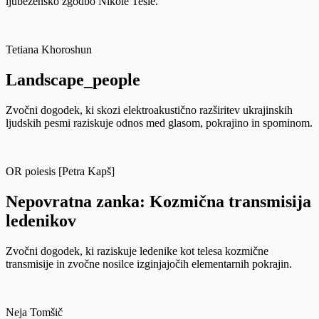
ljubezensko zgodbo Nikole Tesle.
Tetiana Khoroshun
Landscape_people
Zvočni dogodek, ki skozi elektroakustično razširitev ukrajinskih
ljudskih pesmi raziskuje odnos med glasom, pokrajino in spominom.
OR poiesis [Petra Kapš]
Nepovratna zanka: Kozmična transmisija
ledenikov
Zvočni dogodek, ki raziskuje ledenike kot telesa kozmične
transmisije in zvočne nosilce izginjajočih elementarnih pokrajin.
Neja Tomšič