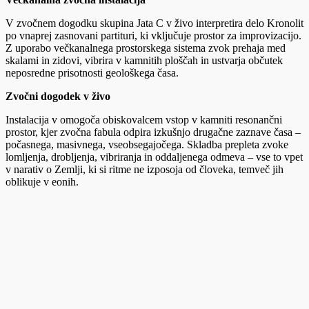
V zvočnem dogodku skupina Jata C v živo interpretira delo Kronolit
po vnaprej zasnovani partituri, ki vključuje prostor za improvizacijo.
Z uporabo večkanalnega prostorskega sistema zvok prehaja med
skalami in zidovi, vibrira v kamnitih ploščah in ustvarja občutek
neposredne prisotnosti geološkega časa.
Zvočni dogodek v živo
Instalacija v omogoča obiskovalcem vstop v kamniti resonančni
prostor, kjer zvočna fabula odpira izkušnjo drugačne zaznave časa –
počasnega, masivnega, vseobsegajočega. Skladba prepleta zvoke
lomljenja, drobljenja, vibriranja in oddaljenega odmeva – vse to vpet
v narativ o Zemlji, ki si ritme ne izposoja od človeka, temveč jih
oblikuje v eonih.