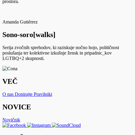
prostora.
Amanda Gutiérrez
Sono-soro[walks]
Serija zvočnih sprehodov, ki raziskuje nočno hojo, političnost
poslušanja ter kolektivne izkušnje žensk in pripadnic_kov
LGTBQ+2 skupnosti.
VEČ
O nas
Donirajte
Pravilniki
NOVICE
Novičnik