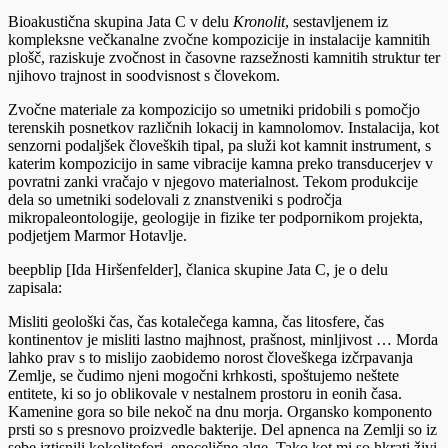
Bioakustična skupina Jata C v delu
Kronolit
, sestavljenem iz
kompleksne večkanalne zvočne kompozicije in instalacije kamnitih
plošč, raziskuje zvočnost in časovne razsežnosti kamnitih struktur ter
njihovo trajnost in soodvisnost s človekom.
Zvočne materiale za kompozicijo so umetniki pridobili s pomočjo
terenskih posnetkov različnih lokacij in kamnolomov. Instalacija, kot
senzorni podaljšek človeških tipal, pa služi kot kamnit instrument, s
katerim kompozicijo in same vibracije kamna preko transducerjev v
povratni zanki vračajo v njegovo materialnost. Tekom produkcije
dela so umetniki sodelovali z znanstveniki s področja
mikropaleontologije, geologije in fizike ter podpornikom projekta,
podjetjem Marmor Hotavlje.
beepblip [Ida Hiršenfelder], članica skupine Jata C, je o delu
zapisala:
Misliti geološki čas, čas kotalečega kamna, čas litosfere, čas
kontinentov je misliti lastno majhnost, prašnost, minljivost … Morda
lahko prav s to mislijo zaobidemo norost človeškega izčrpavanja
Zemlje, se čudimo njeni mogočni krhkosti, spoštujemo neštete
entitete, ki so jo oblikovale v nestalnem prostoru in eonih časa.
Kamenine gora so bile nekoč na dnu morja. Organsko komponento
prsti so s presnovo proizvedle bakterije. Del apnenca na Zemlji so iz
sebe iztisnili kokolitofori, enocelične alge. Tako kot mi so hkrati živi