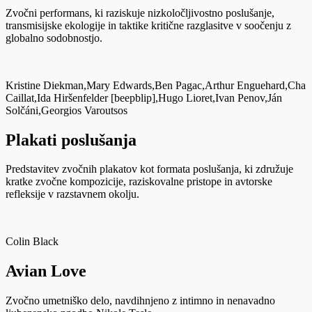
Zvočni performans, ki raziskuje nizkoločljivostno poslušanje,
transmisijske ekologije in taktike kritične razglasitve v soočenju z
globalno sodobnostjo.
Kristine Diekman,
Mary Edwards,
Ben Pagac,
Arthur Enguehard,
Cha
Caillat,
Ida Hiršenfelder [beepblip],
Hugo Lioret,
Ivan Penov,
Ján
Solčáni,
Georgios Varoutsos
Plakati poslušanja
Predstavitev zvočnih plakatov kot formata poslušanja, ki združuje
kratke zvočne kompozicije, raziskovalne pristope in avtorske
refleksije v razstavnem okolju.
Colin Black
Avian Love
Zvočno umetniško delo, navdihnjeno z intimno in nenavadno