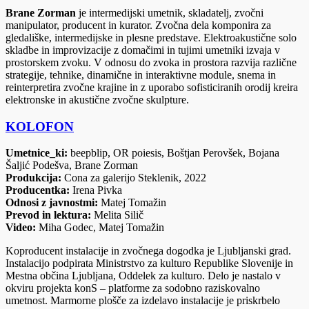
Brane Zorman
je intermedijski umetnik, skladatelj, zvočni
manipulator, producent in kurator. Zvočna dela komponira za
gledališke, intermedijske in plesne predstave. Elektroakustične solo
skladbe in improvizacije z domačimi in tujimi umetniki izvaja v
prostorskem zvoku. V odnosu do zvoka in prostora razvija različne
strategije, tehnike, dinamične in interaktivne module, snema in
reinterpretira zvočne krajine in z uporabo sofisticiranih orodij kreira
elektronske in akustične zvočne skulpture.
KOLOFON
Umetnice_ki:
beepblip, OR poiesis, Boštjan Perovšek, Bojana
Šaljić Podešva, Brane Zorman
Produkcija:
Cona za galerijo Steklenik, 2022
Producentka:
Irena Pivka
Odnosi z javnostmi:
Matej Tomažin
Prevod in lektura:
Melita Silič
Video:
Miha Godec, Matej Tomažin
Koproducent instalacije in zvočnega dogodka je Ljubljanski grad.
Instalacijo podpirata Ministrstvo za kulturo Republike Slovenije in
Mestna občina Ljubljana, Oddelek za kulturo. Delo je nastalo v
okviru projekta konS – platforme za sodobno raziskovalno
umetnost. Marmorne plošče za izdelavo instalacije je priskrbelo