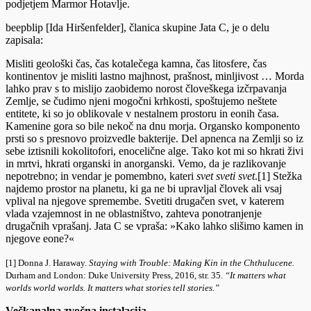
podjetjem Marmor Hotavlje.
beepblip [Ida Hiršenfelder], članica skupine Jata C, je o delu
zapisala:
Misliti geološki čas, čas kotalečega kamna, čas litosfere, čas
kontinentov je misliti lastno majhnost, prašnost, minljivost … Morda
lahko prav s to mislijo zaobidemo norost človeškega izčrpavanja
Zemlje, se čudimo njeni mogočni krhkosti, spoštujemo neštete
entitete, ki so jo oblikovale v nestalnem prostoru in eonih časa.
Kamenine gora so bile nekoč na dnu morja. Organsko komponento
prsti so s presnovo proizvedle bakterije. Del apnenca na Zemlji so iz
sebe iztisnili kokolitofori, enocelične alge. Tako kot mi so hkrati živi
in mrtvi, hkrati organski in anorganski. Vemo, da je razlikovanje
nepotrebno; in vendar je pomembno, kateri
svet sveti svet
.[1] Stežka
najdemo prostor na planetu, ki ga ne bi upravljal človek ali vsaj
vplival na njegove spremembe. Svetiti drugačen svet, v katerem
vlada vzajemnost in ne oblastništvo, zahteva ponotranjenje
drugačnih vprašanj. Jata C se vpraša: »Kako lahko slišimo kamen in
njegove eone?«
[1] Donna J. Haraway.
Staying with Trouble: Making Kin in the Chthulucene
.
Durham and London: Duke University Press, 2016, str. 35.
“It matters what
worlds world worlds. It matters what stories tell stories.”
Večkanalna zvočna instalacija