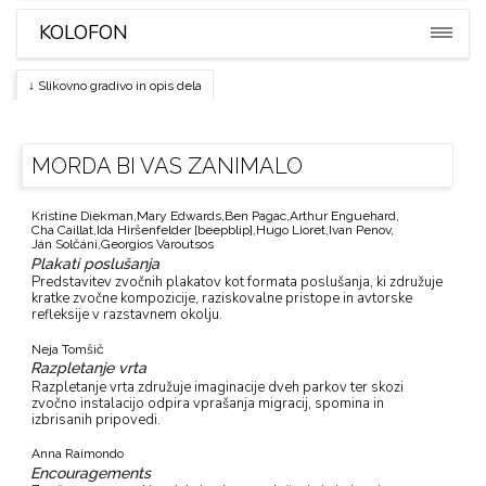
KOLOFON
↓ Slikovno gradivo in opis dela
MORDA BI VAS ZANIMALO
Kristine Diekman,
Mary Edwards,
Ben Pagac,
Arthur Enguehard,
Cha Caillat,
Ida Hiršenfelder [beepblip],
Hugo Lioret,
Ivan Penov,
Ján Solčáni,
Georgios Varoutsos
Plakati poslušanja
Predstavitev zvočnih plakatov kot formata poslušanja, ki združuje
kratke zvočne kompozicije, raziskovalne pristope in avtorske
refleksije v razstavnem okolju.
Neja Tomšič
Razpletanje vrta
Razpletanje vrta združuje imaginacije dveh parkov ter skozi
zvočno instalacijo odpira vprašanja migracij, spomina in
izbrisanih pripovedi.
Anna Raimondo
Encouragements