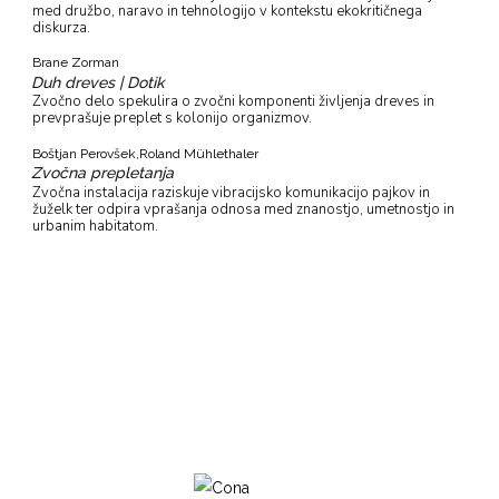
med družbo, naravo in tehnologijo v kontekstu ekokritičnega
diskurza.
Brane Zorman
Duh dreves | Dotik
Zvočno delo spekulira o zvočni komponenti življenja dreves in
prevprašuje preplet s kolonijo organizmov.
Boštjan Perovšek,
Roland Mühlethaler
Zvočna prepletanja
Zvočna instalacija raziskuje vibracijsko komunikacijo pajkov in
žuželk ter odpira vprašanja odnosa med znanostjo, umetnostjo in
urbanim habitatom.