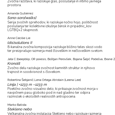
Zvočna razstava, ki raziskuje glas, poslušanje in intimo javnega
prostora.
Amanda Gutiérrez
Sono-soro[walks]
Serija zvočnih sprehodov, ki raziskuje nočno hojo, političnost
poslušanja ter kolektivne izkušnje žensk in pripadnic_kov
LGTBQ+2 skupnosti.
Anne Cecilie Lie
(dis)solutions II
8-kanalna zvočna kompozicija raziskuje bližino teles skozi vodo
ter preizprašuje razmerja med človeškim in nečloveškim svetom.
Jata C [beepblip, OR poiesis, Boštjan Perovšek, Bojana Šaljić Podešva, Brane
Kronolit
Zvočno delu raziskuje zvočnost kamnitih struktur in njihovo
trajnost in soodvisnost s človekom.
Robertina Šebjanič,
Lena Ortega Atristain [Leena Lee]
Linija | +1233 m –1233 m
Poetično zvočno-vizualno delo, ki prikazuje zvočnost morja v
navpičnem pasu globoko pod in nad gladino ter odpira
razmislek o ekoloških realnostih antropocena.
Marko Batista
Stekleno nebo
Večkanalna zvočna instalacija Stekleno nebo raziskuje razmerja