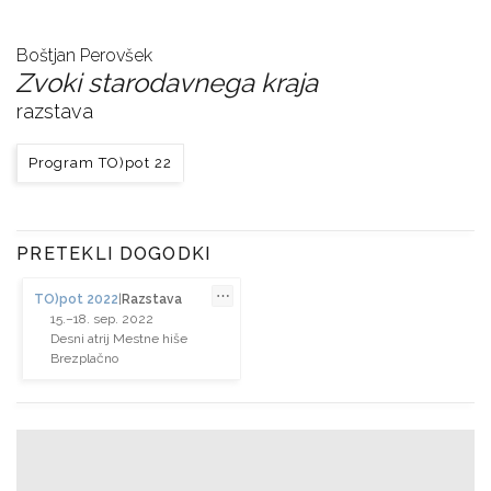
Boštjan Perovšek
Zvoki starodavnega kraja
razstava
Program TO)pot 22
PRETEKLI DOGODKI
⋯
TO)pot 2022
|
Razstava
15.–18. sep. 2022
Desni atrij Mestne hiše
Brezplačno