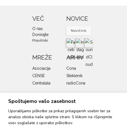
VEČ
NOVICE
O nas
Novičnik
Donirajte
Pravilniki
MREŽE
ARHIV
Asociacija
Cona
CENSE
Steklenik
Centralala
radioCona
SOFINANCERJI
Spoštujemo vašo zasebnost
Uporabljamo piškotke za prikaz prilagojenih vsebin ter za
analizo obiska naše spletne strani. S klikom na »Sprejmite
Program zavoda Cona podpirata Ministrstvo za kulturo
vse« soglašate z uporabo piškotkov.
RS in Mestna občina Ljubljana, Oddelek za kulturo.