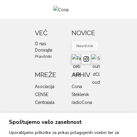
VEČ
NOVICE
O nas
Novičnik
Donirajte
Pravilniki
MREŽE
ARHIV
Asociacija
Cona
CENSE
Steklenik
Centralala
radioCona
SOFINANCERJI
Spoštujemo vašo zasebnost
Uporabljamo piškotke za prikaz prilagojenih vsebin ter za