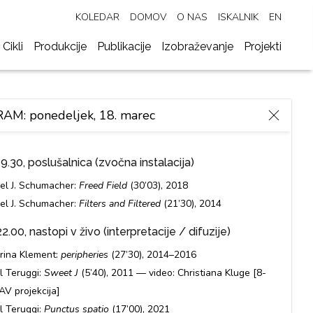
KOLEDAR
DOMOV
O NAS
ISKALNIK
EN
 Cikli
Produkcije
Publikacije
Izobraževanje
Projekti
M: ponedeljek, 18. marec
9.30, poslušalnica (zvočna instalacija)
el J. Schumacher:
Freed Field
(30’03), 2018
el J. Schumacher:
Filters and Filtered
(21’30), 2014
.00, nastopi v živo (interpretacije / difuzije)
rina Klement:
peripheries
(27’30), 2014–2016
l Teruggi:
Sweet J
(5’40), 2011 — video: Christiana Kluge [8-
AV projekcija]
l Teruggi:
Punctus spatio
(17’00), 2021