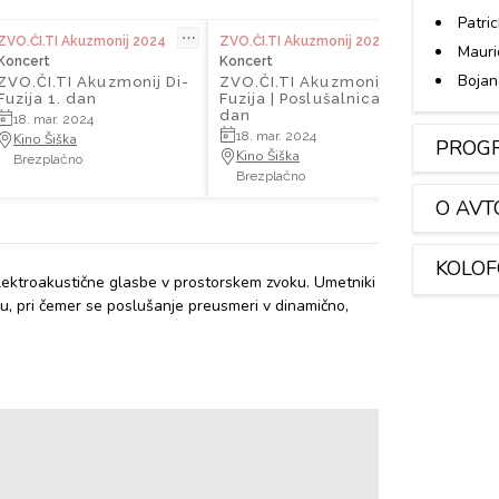
Patri
⋯
⋯
ZVO.ČI.TI Akuzmonij 2024
ZVO.ČI.TI Akuzmonij 2024
Mauri
Koncert
Koncert
Bojan
ZVO.ČI.TI Akuzmonij Di-
ZVO.ČI.TI Akuzmonij Di-
Fuzija 1. dan
Fuzija | Poslušalnica 1.
dan
18. mar. 2024
18. mar. 2024
Kino Šiška
PROGRA
Kino Šiška
Brezplačno
Brezplačno
O AVT
KOLO
ektroakustične glasbe v prostorskem zvoku. Umetniki
mu, pri čemer se poslušanje preusmeri v dinamično,