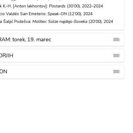
ck K.-H. [Anton Iakhontov]:
Postards
(30’00), 2022–2024
cio Valdés San Emeterio:
Speak-ON
(12’00), 2024
a Šaljić Podešva:
Molitev: Solze najdejo človeka
(20’00), 2024
M: torek, 19. marec
ORJIH
FON