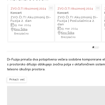
⋯
⋯
ZVO.ČI.TI Akuzmonij 2024
ZVO.ČI.TI Akuzmonij 2024
Koncert
Koncert
ZVO.ČI.TI Akuzmonij Di-
ZVO.ČI.TI Akuzmonij Di-
Fuzija 2. dan
Fuzija | Poslušalnica 2.
dan
19. mar. 2024
19. mar. 2024
Kino Šiška
Kino Šiška
Brezplačno
Brezplačno
Di-Fuzija prinaša dva potopitvena večera sodobne komponirane el
s prostorsko difuzijo oblikujejo zvočna polja v oktafoničnem siste
telesno izkušnjo prostora.
Prikaži več