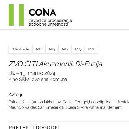
O festivalu
2026
2025
2024
2023
2022
ZVO.ČI.TI Akuzmonij: Di-Fuzija
18.－19. marec 2024
Kino Šiška, dvorana Komuna
Avtorji
Patrick K.-H. [Anton Iakhontov],
Daniel Teruggi,
beepblip [Ida Hiršenfel
Mauricio Valdés San Emeterio,
Elżbieta Sikora,
Katharina Klement
PRETEKLI DOGODKI