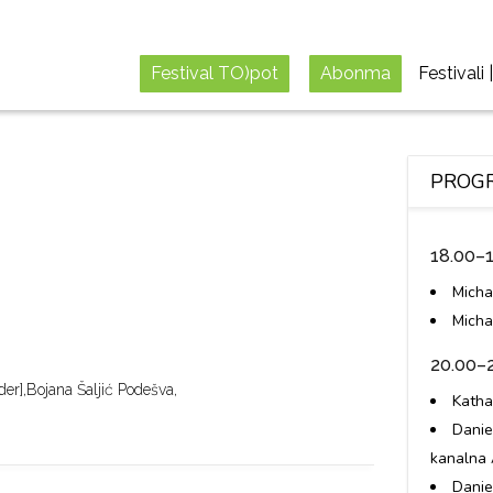
Festival TO)pot
Abonma
Festivali |
PROGRA
18.00–1
Micha
Micha
20.00–22
der],
Bojana Šaljić Podešva,
Katha
Danie
kanalna 
Danie