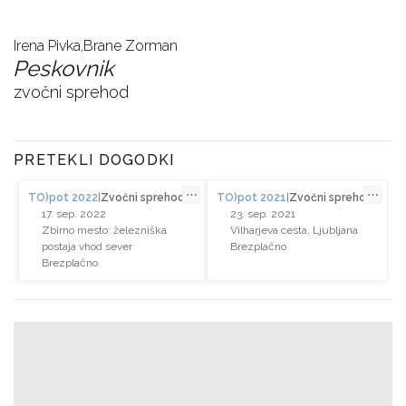
Irena Pivka,
Brane Zorman
Peskovnik
zvočni sprehod
PRETEKLI DOGODKI
⋯
⋯
TO)pot 2022
|
Zvočni sprehod
TO)pot 2021
|
Zvočni sprehod
17. sep. 2022
23. sep. 2021
Zbirno mesto: železniška
Vilharjeva cesta, Ljubljana
postaja vhod sever
Brezplačno
Brezplačno