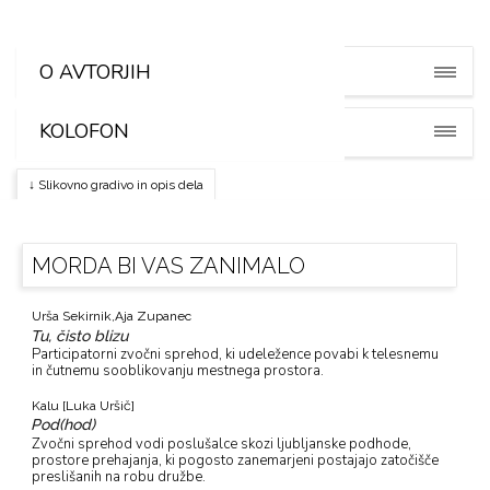
Warehouse Collective
O AVTORJIH
KOLOFON
↓ Slikovno gradivo in opis dela
MORDA BI VAS ZANIMALO
Urša Sekirnik,
Aja Zupanec
Tu, čisto blizu
Participatorni zvočni sprehod, ki udeležence povabi k telesnemu
in čutnemu sooblikovanju mestnega prostora.
Kalu [Luka Uršič]
Pod(hod)
Zvočni sprehod vodi poslušalce skozi ljubljanske podhode,
prostore prehajanja, ki pogosto zanemarjeni postajajo zatočišče
preslišanih na robu družbe.