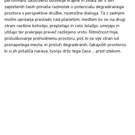
performans izkustveno doživetje krajine in zvoka ter v teh
zapletenih časih prinaša razmislek o potencialu degradiranega
prostora s perspektive družbe, nezmožne dialoga. Ta z zadnjimi
močmi uprizarja prevlado nad planetom, medtem ko se na drugi
strani rastline bohotijo, prepletajo in celo tolažijo, umirjajo in
utišajo ter prekrijejo preveč razširjeno vrsto. Ritmičnost hoje,
prisluškovanje prehodnemu prostoru, pot, ki se vije stran od
prenapetega mesta, in prisluh degradiranih, čakajočih prostorov,
ki si jih prilašča narava, tvorijo držo tega časa … pred iztekom.