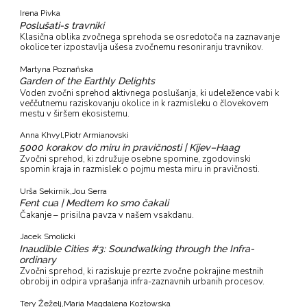
Irena Pivka
Poslušati-s travniki
Klasična oblika zvočnega sprehoda se osredotoča na zaznavanje
okolice ter izpostavlja ušesa zvočnemu resoniranju travnikov.
Martyna Poznańska
Garden of the Earthly Delights
Voden zvočni sprehod aktivnega poslušanja, ki udeležence vabi k
veččutnemu raziskovanju okolice in k razmisleku o človekovem
mestu v širšem ekosistemu.
Anna Khvyl,
Piotr Armianovski
5000 korakov do miru in pravičnosti | Kijev–Haag
Zvočni sprehod, ki združuje osebne spomine, zgodovinski
spomin kraja in razmislek o pojmu mesta miru in pravičnosti.
Urša Sekirnik,
Jou Serra
Fent cua | Medtem ko smo čakali
Čakanje – prisilna pavza v našem vsakdanu.
Jacek Smolicki
Inaudible Cities #3: Soundwalking through the Infra-
ordinary
Zvočni sprehod, ki raziskuje prezrte zvočne pokrajine mestnih
obrobij in odpira vprašanja infra-zaznavnih urbanih procesov.
Tery Žeželj,
Maria Magdalena Kozłowska