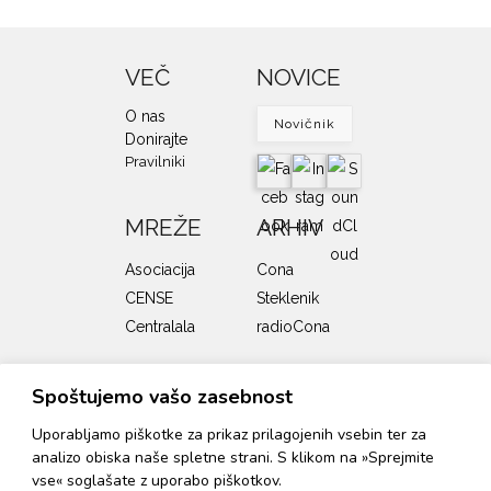
VEČ
NOVICE
O nas
Novičnik
Donirajte
Pravilniki
MREŽE
ARHIV
Asociacija
Cona
CENSE
Steklenik
Centralala
radioCona
SOFINANCERJI
Spoštujemo vašo zasebnost
Uporabljamo piškotke za prikaz prilagojenih vsebin ter za
analizo obiska naše spletne strani. S klikom na »Sprejmite
Program zavoda Cona podpirata Ministrstvo za kulturo
vse« soglašate z uporabo piškotkov.
RS in Mestna občina Ljubljana, Oddelek za kulturo.