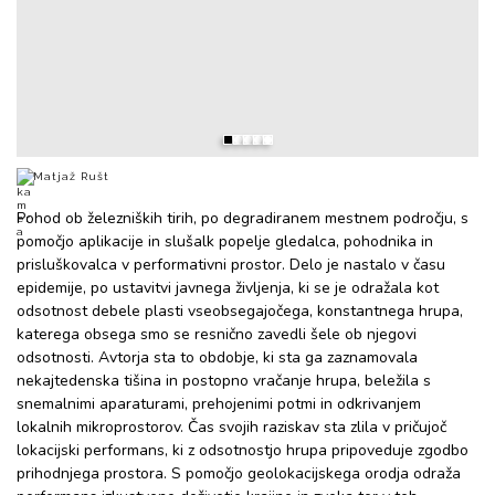
Matjaž Rušt
Pohod ob železniških tirih, po degradiranem mestnem področju, s
pomočjo aplikacije in slušalk popelje gledalca, pohodnika in
prisluškovalca v performativni prostor. Delo je nastalo v času
epidemije, po ustavitvi javnega življenja, ki se je odražala kot
odsotnost debele plasti vseobsegajočega, konstantnega hrupa,
katerega obsega smo se resnično zavedli šele ob njegovi
odsotnosti. Avtorja sta to obdobje, ki sta ga zaznamovala
nekajtedenska tišina in postopno vračanje hrupa, beležila s
snemalnimi aparaturami, prehojenimi potmi in odkrivanjem
lokalnih mikroprostorov. Čas svojih raziskav sta zlila v pričujoč
lokacijski performans, ki z odsotnostjo hrupa pripoveduje zgodbo
prihodnjega prostora. S pomočjo geolokacijskega orodja odraža