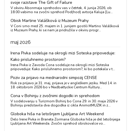
svoje razstave The Gift of Failure
V okviru Abonmaja sprehodov vas v četrtek, 4. junija 2026, ob
18.00 vabimo na zvočni sprehod Pod(hod) avtorja Kaluja [Lu…
Obisk Martine Valášková iz Muzeum Prahy
V Coni smo med 25. majem in 1. junijem gostili Martino Valášková
iz Muzeum Prahy, ki se nam je pridružila v okviru progr…
maj 2026
Irena Pivka sodeluje na okrogli mizi Soteska pripoveduje:
Kako prisluhnemo prostorom?
Irena Pivka iz Zavoda Cona sodeluje na okrogli mizi Soteska
pripoveduje: Kako prisluhnemo prostorom?, ki bo potekala v t…
Poziv za prijavo na mednarodni simpozij CENSE
Rok za prijavo je 31. maj, prijava je v angleškem jeziku. Med 14. in
18. oktobrom 2026 bo v Nadbałtyckie Centrum Kultury…
Cona v Bohinju z zvočnimi dogodki in sprehodom
V sodelovanju s Turizmom Bohinj bo Cona 29. in 30. maja 2026 v
Bohinju predstavila dva dogodka iz cikla AnimotMUZIK in z…
Globoka hiša na letošnjem Ljubljana Art Weekend
Delo Irene Pivka in Braneta Zormana Globoka hiša je del letošnjega
Ljubljana Art Weekenda. Zvočni sprehod obiskovalce vo…