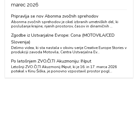
marec 2026
Pripravlja se nov Abonma zvočnih sprehodov
Abonma zvočnih sprehodov je cikel izbranih umetniških del, ki
poslušanje krajine, njenih prostorov, časov in dinamičnih …
Zgodbe iz Ustvarjalne Evrope: Cona (MOTOVILA/CED
Slovenija)
Delimo videa, ki sta nastala v okviru serije Creative Europe Stories v
produkciji zavoda Motovila, Centra Ustvarjalna Ev…
Po letošnjem ZVO.ČI.TI Akuzmoniju: INput
Letošnji ZVO.ČI.TI Akuzmonij INput, ki je 16. in 17. marca 2026
potekal v Kinu Šiška, je ponovno vzpostavil prostor pogl…