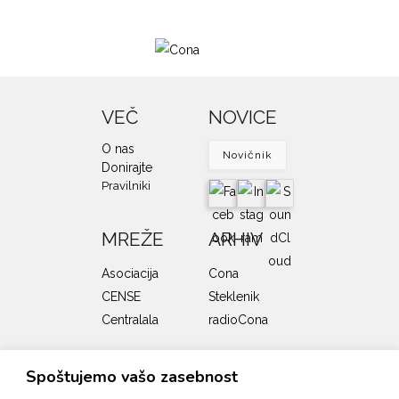
VEČ
NOVICE
O nas
Novičnik
Donirajte
Pravilniki
MREŽE
ARHIV
Asociacija
Cona
CENSE
Steklenik
Centralala
radioCona
SOFINANCERJI
Spoštujemo vašo zasebnost